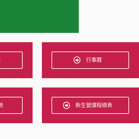
表
行事曆
統
新生營課程總表