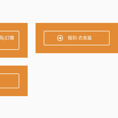
具(訂購
報到-衣食篇