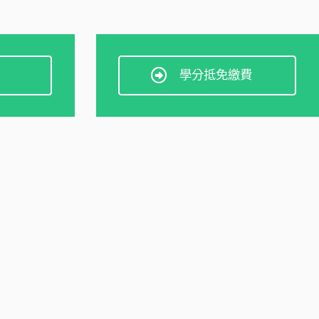
學分抵免繳費