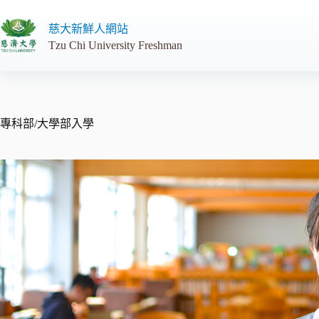
跳
至
慈大新鮮人網站
主
Tzu Chi University Freshman
要
內
容
專科部/大學部入學