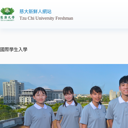
跳
至
慈大新鮮人網站
主
Tzu Chi University Freshman
要
內
容
國際學生入學