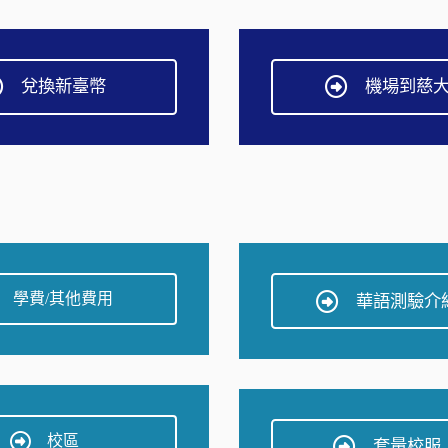
兌換新臺幣
機場到慈
學費/其他費用
華語測驗介
校區
套量校服