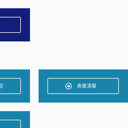
大
紹
表單清單